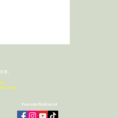
供者。
se.
ions you may
You can find us at