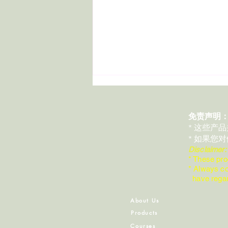
免责声明
* 这些产
* 如果您
Disclaimer
* These pro
* Always co
Day 29｜今天，我想讲一支关
have regard
于“勇气”的精油
About Us
Products
Courses