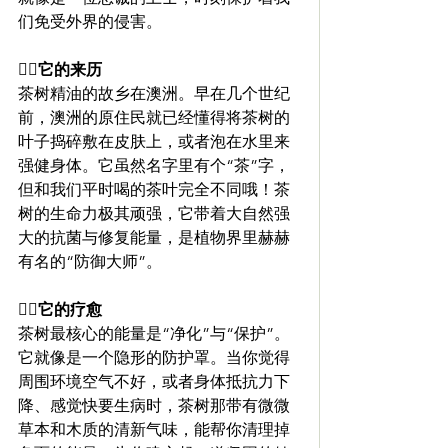
们免受外界的侵害。
🧚‍♀️它的来历 
茶树精油的故乡在澳洲。早在几个世纪
前，澳洲的原住民就已经懂得将茶树的
叶子捣碎敷在皮肤上，或者泡在水里来
强健身体。它虽然名字里有个“茶”字，
但和我们平时喝的茶叶完全不同哦！茶
树的生命力极其顽强，它带着大自然强
大的抗菌与修复能量，是植物界里赫赫
有名的“防御大师”。
🧚‍♀️它的疗愈 
茶树最核心的能量是“净化”与“保护”。
它就像是一个隐形的防护罩。当你觉得
周围环境空气不好，或者身体抵抗力下
降、感觉快要生病时，茶树那带有微微
草本和木质的清新气味，能帮你清理掉