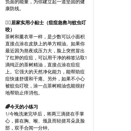
负面的能量，为你建立起一道坚固的健
康防线。
🧚‍♀️居家实用小贴士（痘痘急救与蚊虫叮
咬）
茶树和薰衣草一样，是少数可以小面积
直接点涂在皮肤上的单方精油。如果你
最近因为熬夜或压力大，脸上突然冒出
了红肿的痘痘，可以用干净的棉签沾取1
滴纯正的茶树精油，直接点涂在痘痘
上。它强大的天然净化能力，能帮助痘
痘快速舒缓和干瘪。另外，如果不小心
被蚊虫叮咬，涂一点茶树精油也能很好
地帮助止痒消包。
🌈今天的小练习
1/今晚洗漱完毕后，将两三滴搓在手掌
心，搽在胸、喉、颈及而轻搓耳朵及脸
部，双手合闻一分钟。