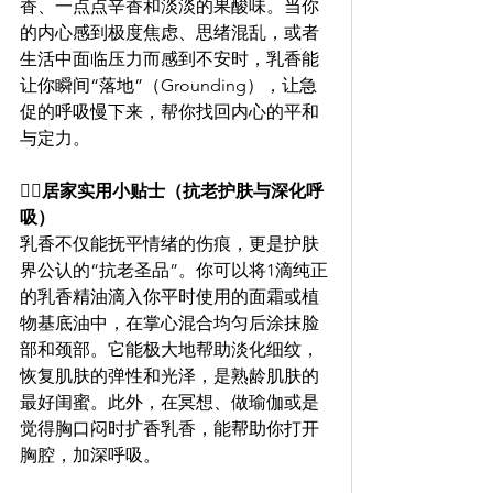
香、一点点辛香和淡淡的果酸味。当你
的内心感到极度焦虑、思绪混乱，或者
生活中面临压力而感到不安时，乳香能
让你瞬间“落地”（Grounding），让急
促的呼吸慢下来，帮你找回内心的平和
与定力。
🧚‍♀️居家实用小贴士（抗老护肤与深化呼
吸）
乳香不仅能抚平情绪的伤痕，更是护肤
界公认的“抗老圣品”。你可以将1滴纯正
的乳香精油滴入你平时使用的面霜或植
物基底油中，在掌心混合均匀后涂抹脸
部和颈部。它能极大地帮助淡化细纹，
恢复肌肤的弹性和光泽，是熟龄肌肤的
最好闺蜜。此外，在冥想、做瑜伽或是
觉得胸口闷时扩香乳香，能帮助你打开
胸腔，加深呼吸。