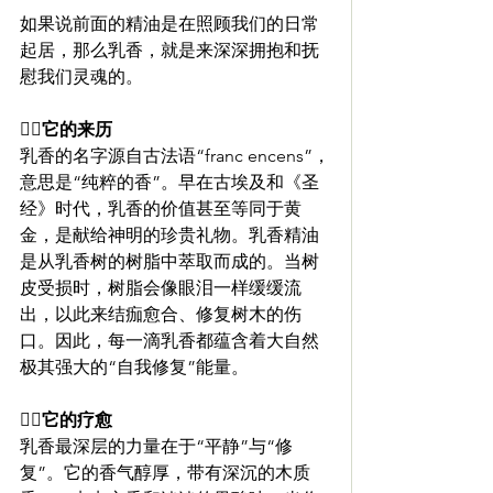
如果说前面的精油是在照顾我们的日常
起居，那么乳香，就是来深深拥抱和抚
慰我们灵魂的。
🧚‍♀️它的来历 
乳香的名字源自古法语“franc encens”，
意思是“纯粹的香”。早在古埃及和《圣
经》时代，乳香的价值甚至等同于黄
金，是献给神明的珍贵礼物。乳香精油
是从乳香树的树脂中萃取而成的。当树
皮受损时，树脂会像眼泪一样缓缓流
出，以此来结痂愈合、修复树木的伤
口。因此，每一滴乳香都蕴含着大自然
极其强大的“自我修复”能量。
🧚‍♀️它的疗愈 
乳香最深层的力量在于“平静”与“修
复”。它的香气醇厚，带有深沉的木质