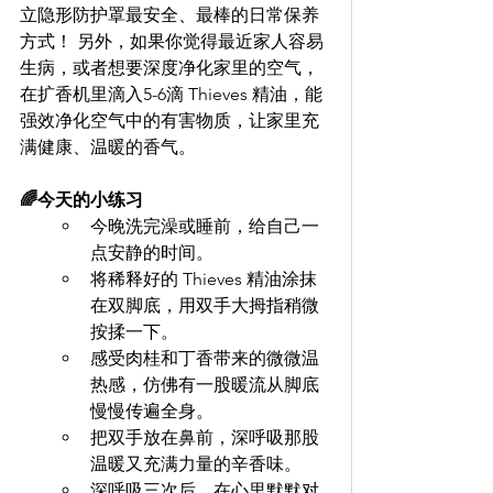
立隐形防护罩最安全、最棒的日常保养
方式！ 另外，如果你觉得最近家人容易
生病，或者想要深度净化家里的空气，
在扩香机里滴入5-6滴 Thieves 精油，能
强效净化空气中的有害物质，让家里充
满健康、温暖的香气。
🌈今天的小练习
今晚洗完澡或睡前，给自己一
点安静的时间。 
将稀释好的 Thieves 精油涂抹
在双脚底，用双手大拇指稍微
按揉一下。 
感受肉桂和丁香带来的微微温
热感，仿佛有一股暖流从脚底
慢慢传遍全身。 
把双手放在鼻前，深呼吸那股
温暖又充满力量的辛香味。
深呼吸三次后，在心里默默对