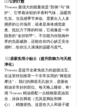
🧚‍♀️它的疗愈 
Thieves 最强大的能量就是“防御”与“保
护”。它带着浓郁的辛香料气味，温暖而
扎实。当流感季节来临、需要出入人多
拥挤的公共场所，或者是身体感觉疲
惫、抵抗力下降的时候，它就像是一件
隐形的“金丝软甲”。不仅能为你抵御外
界的负面威胁，还能在你内心缺乏安全
感时，给你注入满满的温暖与底气。
 🧚‍♀️居家实用小贴士（提升防御力与天然
净化） 
Thieves 是提升全家免疫力的超级法宝。
在这里特别推荐一个非常实用的“脚底按
摩法”： 我们的脚底毛孔较大，是吸收
精油非常好的部位。每天晚上睡前，将1
滴 Thieves 精油搭配一点植物基底油混
合，涂抹在脚底（尤其是脚趾和脚
心），稍微搓热。这是给大人和孩子建