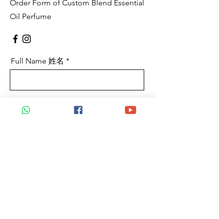
Order Form of Custom Blend Essential
Oil Perfume
Full Name 姓名
Mobile 手机
Email 电邮
Any special request 特别要求