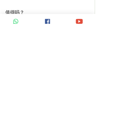
值得吗？
今天的小行动：
如果你家有 Nitro：
今天喝的时候告诉自己：
我不是硬撑。
我是在 smarter support 我的能量。
~ Yoji 国际认证
芳疗师