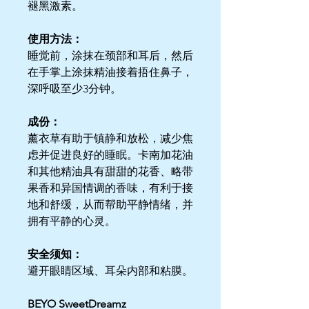
褪黑激素。
使用方法：
睡觉前，涂抹在颈部和耳后，然后
在手掌上涂抹精油接着捂住鼻子，
深呼吸至少3分钟。
成份：
薰衣草有助于镇静和放松，减少焦
虑并促进良好的睡眠。卡南加花油
和其他精油具有甜甜的花香、略带
果香和异国情调的香味，有利于接
地和舒缓，从而帮助平静情绪，并
拥有平静的心灵。
安全须知：
避开眼睛区域、耳朵内部和粘膜。
BEYO SweetDreamz