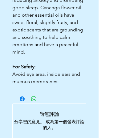
reducing anxiety and promoting
good sleep. Cananga flower oil
and other essential oils have
sweet floral, slightly fruity, and
exotic scents that are grounding
and soothing to help calm
emotions and have a peaceful
mind.
For Safety:
Avoid eye area, inside ears and
mucous membranes.
尚無評論
分享您的意見。 成為第一個發表評論
的人。