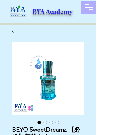
BYA Academy
BEYO SweetDreamz 【必