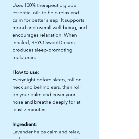
Uses 100% therapeutic grade
essential oils to help relax and
calm for better sleep. It supports
mood and overall well-being, and
encourages relaxation. When
inhaled, BEYO SweetDreamz
produces sleep-promoting
melatonin.
How to use:
Everynight before sleep, roll on
neck and behind ears, then roll
on your palm and cover your
nose and breathe deeply for at
least 3 minutes.
Ingredient:
Lavender helps calm and relax,