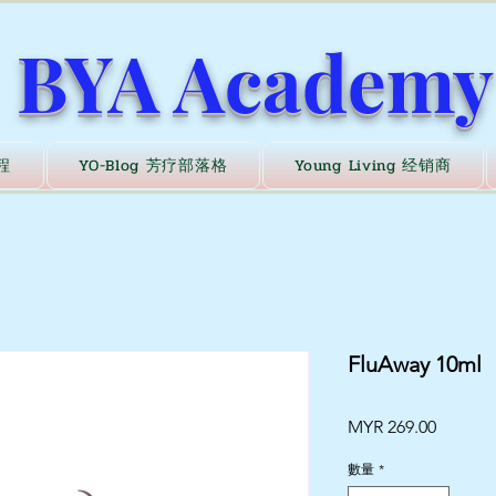
BYA Academy
程
YO-Blog 芳疗部落格
Young Living 经销商
FluAway 10ml
價
MYR 269.00
格
數量
*