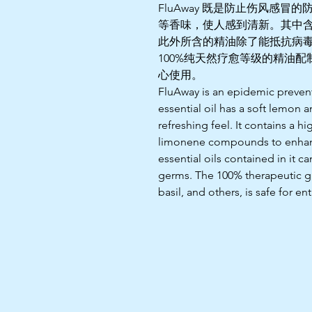
FluAway 既是防止伤风感
等香味，使人感到清新。其中含
此外所含的精油除了能抵抗病
100%纯天然疗愈等级的精油
心使用。
FluAway is an epidemic preventi
essential oil has a soft lemon a
refreshing feel. It contains a 
limonene compounds to enhanc
essential oils contained in it ca
germs. The 100% therapeutic gr
basil, and others, is safe for e